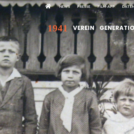
NEWS
PRESSE
FILM-APP
DATE
1941
VEREIN
GENERATIO