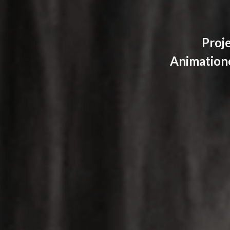
Proj
Animatione