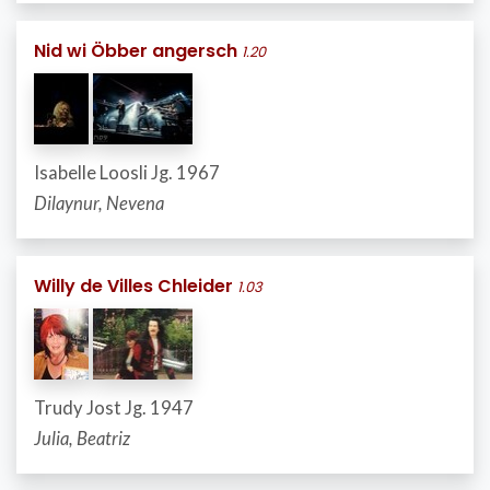
Nid wi Öbber angersch
1.20
Isabelle Loosli Jg. 1967
Dilaynur, Nevena
Willy de Villes Chleider
1.03
Trudy Jost Jg. 1947
Julia, Beatriz