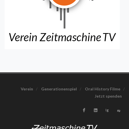
Verein
/
Generationenspiel
/
Oral History Filme
/
Jetzt spenden