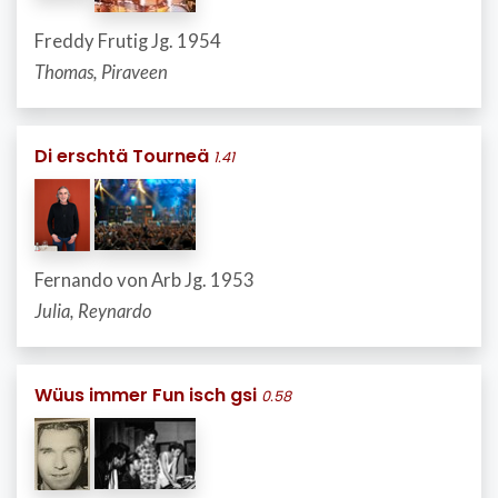
Freddy Frutig Jg. 1954
Thomas, Piraveen
Di erschtä Tourneä
1.41
Fernando von Arb Jg. 1953
Julia, Reynardo
Wüus immer Fun isch gsi
0.58