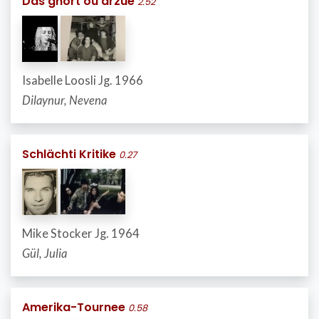
Das ghört ou drzue
2.52
Isabelle Loosli Jg. 1966
Dilaynur, Nevena
Schlächti Kritike
0.27
Mike Stocker Jg. 1964
Gül, Julia
Amerika-Tournee
0.58