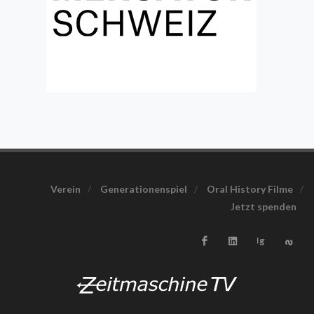
Verein
/
Generationenspiel
/
Oral History Filme
/
Jetzt spenden