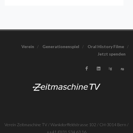
Verein
/
Generationenspiel
/
Oral History Filme
/
Jetzt spenden
Verein Zeitmaschine TV / Wankdorffeldstrasse 102 / CH-3014 Bern /
++41 (0)31 534 63 16