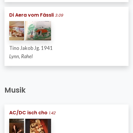
Di Aera vom Fässli
3.09
Tino Jakob Jg. 1941
Lynn, Rahel
Musik
AC/DC isch cho
1.42