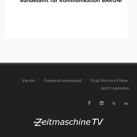
Verein
/
Generationenspiel
/
Oral History Filme
/
Jetzt spenden