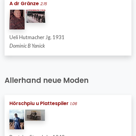
A dr Gränze
2.15
Ueli Hutmacher Jg. 1931
Dominic B Yanick
Allerhand neue Moden
Hörschpiu u Plattespiler
1.06