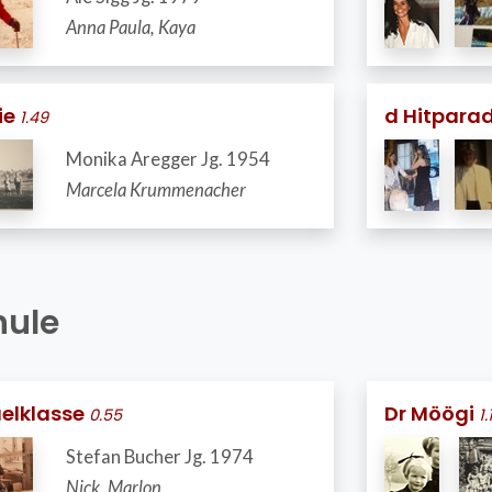
Anna Paula, Kaya
lie
d Hitpara
1.49
Monika Aregger Jg. 1954
Marcela Krummenacher
hule
uelklasse
Dr Möögi
0.55
1.
Stefan Bucher Jg. 1974
Nick, Marlon