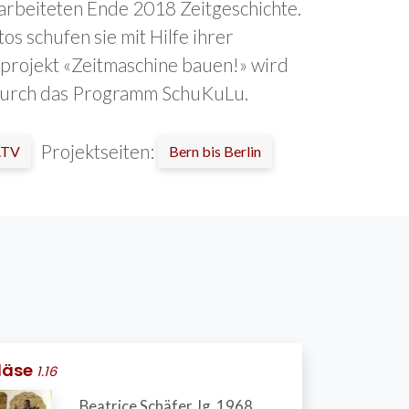
rarbeiteten Ende 2018 Zeitgeschichte.
s schufen sie mit Hilfe ihrer
lprojekt «Zeitmaschine bauen!» wird
t durch das Programm SchuKuLu.
Projektseiten:
.TV
Bern bis Berlin
 läse
1.16
Beatrice Schäfer Jg. 1968