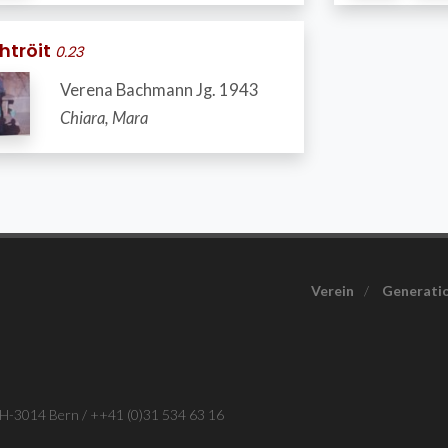
htröit
0.23
Verena Bachmann Jg. 1943
Chiara, Mara
Verein
/
Generatio
CH-3014 Bern / ++41 (0)31 534 63 16