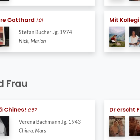
bere Gotthard
Mit Kolleg
1.01
Stefan Bucher Jg. 1974
Nick, Marlon
 Frau
ä Chines!
Dr erscht 
0.57
Verena Bachmann Jg. 1943
Chiara, Mara