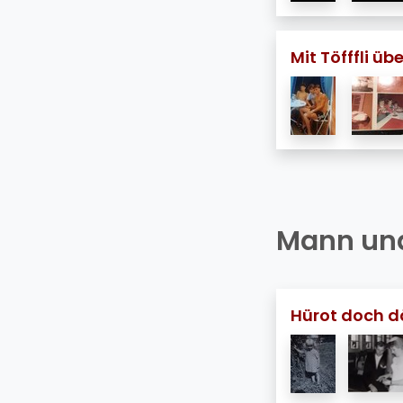
Mit Töfffli ü
Mann und
Hürot doch d