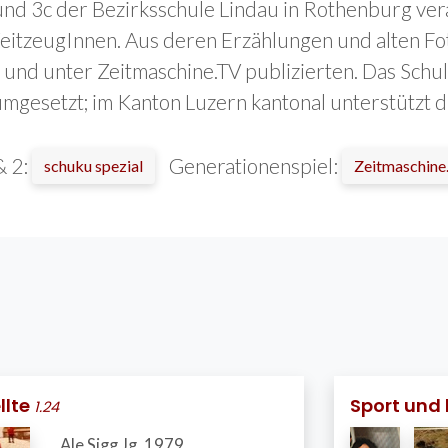
und 3c der Bezirksschule Lindau in Rothenburg ve
eitzeugInnen. Aus deren Erzählungen und alten Foto
r und unter Zeitmaschine.TV publizierten. Das Schu
 umgesetzt; im Kanton Luzern kantonal unterstütz
& 2:
Generationenspiel:
schuku spezial
Zeitmaschine
llte
Sport und
1.24
Ale Sigg Jg. 1979