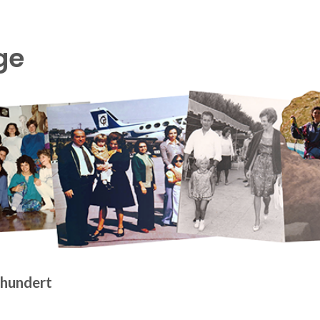
VEREIN
GENERATIO
ge
rhundert