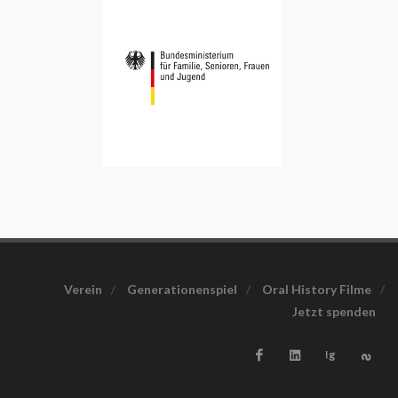
Verein
/
Generationenspiel
/
Oral History Filme
/
Jetzt spenden