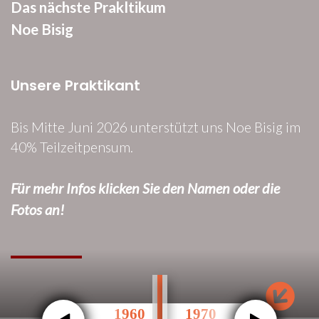
Das nächste Prakltikum
Noe Bisig
Unsere Praktikant
Bis Mitte Juni 2026 unterstützt uns Noe Bisig im
40% Teilzeitpensum.
Für mehr Infos klicken Sie den Namen oder die
Fotos an!
0
1950
1960
1970
1980