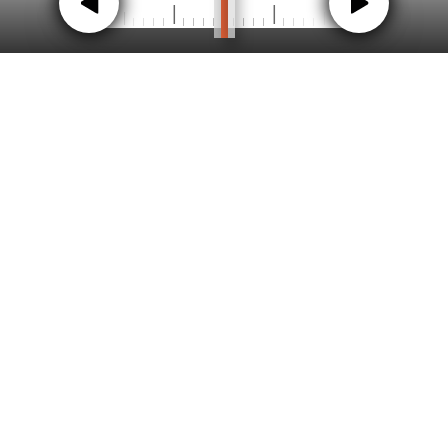
|
|
|
|
|
|
|
|
|
|
|
|
|
|
|
|
|
|
|
|
|
|
|
|
|
|
|
|
|
|
|
|
|
|
|
|
|
|
|
|
|
|
|
|
|
Vorstand