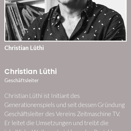
Christian Lüthi
Christian Lüthi
Geschäftsleiter
Christian Lüthi ist Initiant des
Generationenspiels und seit dessen Gründung
Geschäftsleiter des Vereins Zeitmaschine TV.
Er leitet die Umsetzungen und treibt die